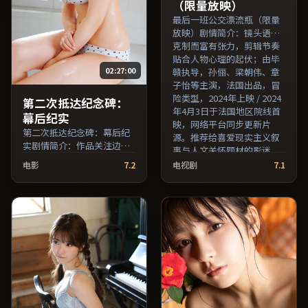
（限量放映）
最后一班公交漂流瓶（限量
放映）剧情简介：镜头语言
克制而富有张力，剪辑节奏
贴合人物心理的起伏；由毕
02:27:00
赣执导，孙俪、梁朝伟、章
子怡等主演，法国出品，冒
险类型，2024年上映 / 2024
第二次抵达纪念碑：
年4月3日于法国地区院线首
幕后纪实
映，网络平台同步更新片
第二次抵达纪念碑：幕后纪
源。推荐给喜爱现实主义叙
实剧情简介：作品关注边缘
事与人文关怀题材的影迷。
群体的日常抉择，影像质感
（国产影视资源大全免费条
电影
7.2
电视剧
7.1
兼顾院线观感与流媒体清晰
目索引，支持片名与演员交
度；由韦家辉执导，黄渤、
叉检索。）
木村拓哉、张子枫等主演，
英国出品，悬疑类型，2024
年上映 / 2024年8月20日于英
国地区院线首映，网络平台
同步更新片源。在网络平台
播放时建议开启高清画质以
获得更佳细节。（国产影视
资源大全免费条目索引，支
持片名与演员交叉检索。）