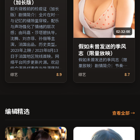
（加长版）
胶片烧毁前的检疫证（加长
版）剧情简介：全片在时间
与记忆的缝隙里穿梭，配乐
与声场强化了情绪的层次
02:32:00
感；由玛嘉·莎塔碧执导，
沈腾、刘亦菲、孙俪等主
演，法国出品，历史类型，
假如未曾发送的季风
2023年上映 / 2023年8月13
志（限量放映）
日于法国地区院线首映，网
假如未曾发送的季风志（限
络平台同步更新片源。欢迎
量放映）剧情简介：节奏在
结合演员代表作与导演序列
沉静与爆发之间交替，悬念
作品一并检索观看。（国产
综艺
8.9
综艺
8.7
逐步揭开却保留开放式回
影视资源大全免费条目索
味；由刁亦男执导，雷佳
引，支持片名与演员交叉检
音、周冬雨、提莫西·查拉
索。）
梅等主演，泰国出品，科幻
类型，2020年上映 / 2020年
11月26日于泰国地区院线首
编辑精选
查看全部
→
映，网络平台同步更新片
源。整体观感沉稳耐看，适
合反复品味台词与镜头。
（国产影视资源大全免费条
目索引，支持片名与演员交