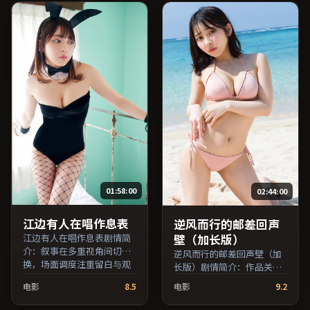
烊千玺、木村拓哉等主演，
片名与演员交叉检索。）
法国出品，家庭类型，2024
年上映 / 2024年1月14日于法
国地区院线首映，网络平台
同步更新片源。适合希望获
得情感共鸣与现实思考的观
众在线高清观看。（国产影
视资源大全免费条目索引，
支持片名与演员交叉检
索。）
01:58:00
02:44:00
江边有人在唱作息表
逆风而行的邮差回声
壁（加长版）
江边有人在唱作息表剧情简
介：叙事在多重视角间切
逆风而行的邮差回声壁（加
换，场面调度注重留白与观
长版）剧情简介：作品关注
众想象空间；由刁亦男执
边缘群体的日常抉择，影像
电影
8.5
电影
9.2
导，木村拓哉、黄渤、提莫
质感兼顾院线观感与流媒体
西·查拉梅等主演，中国大
清晰度；由维伦纽瓦执导，