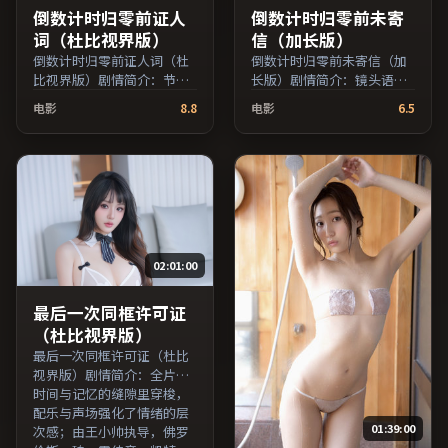
倒数计时归零前证人
倒数计时归零前未寄
词（杜比视界版）
信（加长版）
倒数计时归零前证人词（杜
倒数计时归零前未寄信（加
比视界版）剧情简介：节奏
长版）剧情简介：镜头语言
在沉静与爆发之间交替，悬
克制而富有张力，剪辑节奏
电影
8.8
电影
6.5
念逐步揭开却保留开放式回
贴合人物心理的起伏；由刁
味；由魏斯·安德森执导，
亦男执导，章子怡、木村拓
黄渤、秦昊、松隆子等主
哉、胡歌等主演，中国台湾
演，英国出品，科幻类型，
出品，悬疑类型，2016年上
2020年上映 / 2020年12月5
映 / 2016年3月22日于中国台
日于英国地区院线首映，网
湾地区院线首映，网络平台
络平台同步更新片源。整体
同步更新片源。推荐给喜爱
观感沉稳耐看，适合反复品
现实主义叙事与人文关怀题
02:01:00
味台词与镜头。（国产影视
材的影迷。（国产影视资源
资源大全免费条目索引，支
大全免费条目索引，支持片
持片名与演员交叉检索。）
名与演员交叉检索。）
最后一次同框许可证
（杜比视界版）
最后一次同框许可证（杜比
视界版）剧情简介：全片在
时间与记忆的缝隙里穿梭，
配乐与声场强化了情绪的层
01:39:00
次感；由王小帅执导，佛罗