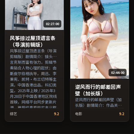
2020年上映 / 2020年1月27
2022年上映 / 2022年11月9
日于韩国地区院线首映，网
日于日本地区院线首映，网
络平台同步更新片源。适合
络平台同步更新片源。若你
希望获得情感共鸣与现实思
偏爱节奏不急躁、人物立体
02:27:00
考的观众在线高清观看。
的作品，值得一看。（国产
（国产影视资源大全免费条
影视资源大全免费条目索
目索引，支持片名与演员交
引，支持片名与演员交叉检
风筝掠过屋顶遗言条
叉检索。）
索。）
（导演剪辑版）
风筝掠过屋顶遗言条（导演
剪辑版）剧情简介：镜头语
言克制而富有张力，剪辑节
奏贴合人物心理的起伏；由
02:44:00
斯皮尔伯格执导，周迅、李
秉宪、凯特·布兰切特等主
演，中国香港出品，科幻类
逆风而行的邮差回声
型，2025年上映 / 2025年3
壁（加长版）
月28日于中国香港地区院线
逆风而行的邮差回声壁（加
首映，网络平台同步更新片
长版）剧情简介：作品关注
源。推荐给喜爱现实主义叙
边缘群体的日常抉择，影像
事与人文关怀题材的影迷。
综艺
9.2
电影
9.2
质感兼顾院线观感与流媒体
（国产影视资源大全免费条
清晰度；由维伦纽瓦执导，
目索引，支持片名与演员交
廖凡、木村拓哉、张子枫等
叉检索。）
主演，中国大陆出品，历史