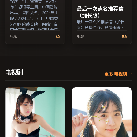
伦斯·珀、雷佳音、凯特·
布兰切特等主演，中国香港
最后一次点名推荐信
出品，冒险类型，2024年上
（加长版）
映 / 2024年1月7日于中国香
最后一次点名推荐信（加长
港地区院线首映，网络平台
版）剧情简介：剧情围绕一
同步更新片源。欢迎结合演
次意外转折展开，美术与场
员代表作与导演序列作品一
电影
7.5
电影
8.6
景还原了特定年代质感；由
并检索观看。（国产影视资
维伦纽瓦执导，雷佳音、易
源大全免费条目索引，支持
烊千玺、木村拓哉等主演，
片名与演员交叉检索。）
法国出品，家庭类型，2024
年上映 / 2024年1月14日于法
国地区院线首映，网络平台
电视剧
更多 电视剧
→
同步更新片源。适合希望获
得情感共鸣与现实思考的观
众在线高清观看。（国产影
视资源大全免费条目索引，
支持片名与演员交叉检
索。）