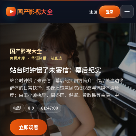
国产影视大全
跳过导航，进入正文
注册
登录
国产影视资源大全免费
｜
国产影视大全
—
国产影视大全
免费片库 · 华语热播一站直达
站台时钟慢了未寄信：幕后纪实
站台时钟慢了未寄信：幕后纪实剧情简介：作品关注边缘
群体的日常抉择，影像质感兼顾院线观感与流媒体清晰
度；由王小帅执导，周冬雨、倪妮、黄政民等主演，中国
香港出品，历史类型，2019年上映 / 2019年11月13日于中
电影
8.9
01:47:00
国香港地区院线首映，网络平台同步更新片源。在网络平
台播放时建议开启高清画质以获得更佳细节。（国产影视
资源大全免费条目索引，支持片名与演员交叉检索。）
立即观看