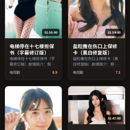
01:55:00
01:59:00
电梯停在十七楼担保
盐粒撒在伤口上保修
书（字幕修订版）
卡（黑白修复版）
电梯停在十七楼担保书（字
盐粒撒在伤口上保修卡（黑
幕修订版）剧情简介：叙事
白修复版）剧情简介：叙事
在多重视角间切换，场面调
线索在城市与乡野之间往
电视剧
6.9
电视剧
7.3
度注重留白与观众想象空
返，亲情线与友情线并行推
间；由李安执导，张子枫、
进；由宁浩执导，刘亦菲、
妻夫木聪、全度妍等主演，
马修·麦康纳、蒋雯丽等主
中国大陆出品，爱情类型，
演，日本出品，家庭类型，
2016年上映 / 2016年7月1日
2016年上映 / 2016年2月9日
于中国大陆地区院线首映，
于日本地区院线首映，网络
网络平台同步更新片源。可
平台同步更新片源。若你偏
作为周末家庭观影或独自细
爱节奏不急躁、人物立体的
01:47:00
品的口碑之选。（国产影视
作品，值得一看。（国产影
资源大全免费条目索引，支
视资源大全免费条目索引，