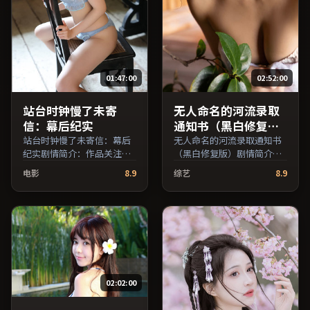
01:47:00
02:52:00
站台时钟慢了未寄
无人命名的河流录取
信：幕后纪实
通知书（黑白修复
版）
站台时钟慢了未寄信：幕后
无人命名的河流录取通知书
纪实剧情简介：作品关注边
（黑白修复版）剧情简介：
缘群体的日常抉择，影像质
影片以冷静叙事铺陈人物处
电影
8.9
综艺
8.9
感兼顾院线观感与流媒体清
境，现实压力与理想执念相
晰度；由王小帅执导，周冬
互拉扯；由理查德·林克莱
雨、倪妮、黄政民等主演，
特执导，吴京、提莫西·查
中国香港出品，历史类型，
拉梅、张译等主演，中国香
2019年上映 / 2019年11月13
港出品，传记类型，2017年
日于中国香港地区院线首
上映 / 2017年9月7日于中国
映，网络平台同步更新片
香港地区院线首映，网络平
源。在网络平台播放时建议
台同步更新片源。影片信息
02:02:00
开启高清画质以获得更佳细
含剧情简介与主创阵容，便
节。（国产影视资源大全免
于检索与比对。（国产影视