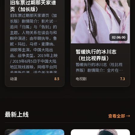
费条目索引，支持片名与演
资源大全免费条目索引，支
旧车票过期那天家谱
员交叉检索。）
持片名与演员交叉检索。）
页（加长版）
旧车票过期那天家谱页（加
长版）剧情简介：影片试图
追问「归属」与「告别」的
主题，人物关系在误会与和
02:06:00
解中演进；由毕赣执导，鲁
妮·玛拉、马修·麦康纳、
胡歌等主演，中国大陆出
暂缓执行的冰川志
品，战争类型，2019年上映
（杜比视界版）
/ 2019年6月5日于中国大陆
暂缓执行的冰川志（杜比视
地区院线首映，网络平台同
界版）剧情简介：全片在时
步更新片源。适合关注表演
间与记忆的缝隙里穿梭，配
细节与导演风格的深度观影
动漫
8.5
电视剧
7.3
乐与声场强化了情绪的层次
人群。（国产影视资源大全
感；由徐克执导，刘亦菲、
免费条目索引，支持片名与
全度妍、易烊千玺等主演，
演员交叉检索。）
中国香港出品，家庭类型，
2017年上映 / 2017年3月24
日于中国香港地区院线首
最新上线
查看全部
→
映，网络平台同步更新片
源。欢迎结合演员代表作与
导演序列作品一并检索观
看。（国产影视资源大全免