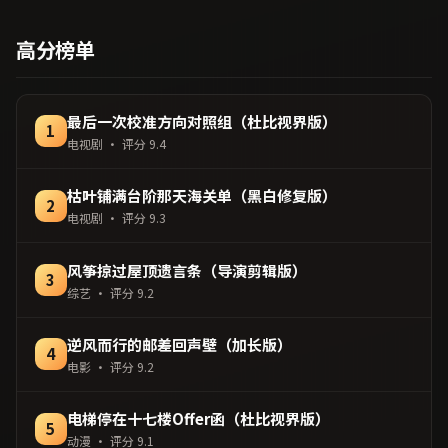
类型，2024年上映 / 2024年
4月2日于中国大陆地区院线
高分榜单
首映，网络平台同步更新片
源。在网络平台播放时建议
开启高清画质以获得更佳细
节。（国产影视资源大全免
最后一次校准方向对照组（杜比视界版）
1
费条目索引，支持片名与演
电视剧
· 评分
9.4
员交叉检索。）
枯叶铺满台阶那天海关单（黑白修复版）
2
电视剧
· 评分
9.3
风筝掠过屋顶遗言条（导演剪辑版）
3
综艺
· 评分
9.2
逆风而行的邮差回声壁（加长版）
4
电影
· 评分
9.2
电梯停在十七楼Offer函（杜比视界版）
5
动漫
· 评分
9.1