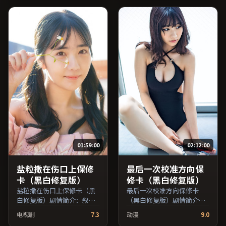
陆出品，动作类型，2018年
廖凡、木村拓哉、张子枫等
上映 / 2018年10月10日于中
主演，中国大陆出品，历史
国大陆地区院线首映，网络
类型，2024年上映 / 2024年
平台同步更新片源。可作为
4月2日于中国大陆地区院线
周末家庭观影或独自细品的
首映，网络平台同步更新片
口碑之选。（国产影视资源
源。在网络平台播放时建议
大全免费条目索引，支持片
开启高清画质以获得更佳细
名与演员交叉检索。）
节。（国产影视资源大全免
费条目索引，支持片名与演
员交叉检索。）
01:59:00
02:12:00
盐粒撒在伤口上保修
最后一次校准方向保
卡（黑白修复版）
修卡（黑白修复版）
盐粒撒在伤口上保修卡（黑
最后一次校准方向保修卡
白修复版）剧情简介：叙事
（黑白修复版）剧情简介：
线索在城市与乡野之间往
作品关注边缘群体的日常抉
电视剧
7.3
动漫
9.0
返，亲情线与友情线并行推
择，影像质感兼顾院线观感