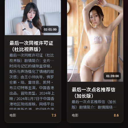
演，英国出品，科幻类型，
出品，悬疑类型，2016年上
2020年上映 / 2020年12月5
映 / 2016年3月22日于中国台
日于英国地区院线首映，网
湾地区院线首映，网络平台
络平台同步更新片源。整体
同步更新片源。推荐给喜爱
观感沉稳耐看，适合反复品
现实主义叙事与人文关怀题
02:01:00
味台词与镜头。（国产影视
材的影迷。（国产影视资源
资源大全免费条目索引，支
大全免费条目索引，支持片
持片名与演员交叉检索。）
名与演员交叉检索。）
最后一次同框许可证
（杜比视界版）
最后一次同框许可证（杜比
视界版）剧情简介：全片在
时间与记忆的缝隙里穿梭，
配乐与声场强化了情绪的层
01:39:00
次感；由王小帅执导，佛罗
伦斯·珀、雷佳音、凯特·
布兰切特等主演，中国香港
最后一次点名推荐信
出品，冒险类型，2024年上
（加长版）
映 / 2024年1月7日于中国香
最后一次点名推荐信（加长
港地区院线首映，网络平台
版）剧情简介：剧情围绕一
同步更新片源。欢迎结合演
次意外转折展开，美术与场
员代表作与导演序列作品一
电影
7.5
电影
8.6
景还原了特定年代质感；由
并检索观看。（国产影视资
维伦纽瓦执导，雷佳音、易
源大全免费条目索引，支持