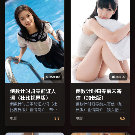
费条目索引，支持片名与演
员交叉检索。）
01:59:00
01:46:00
倒数计时归零前证人
倒数计时归零前未寄
词（杜比视界版）
信（加长版）
倒数计时归零前证人词（杜
倒数计时归零前未寄信（加
比视界版）剧情简介：节奏
长版）剧情简介：镜头语言
在沉静与爆发之间交替，悬
克制而富有张力，剪辑节奏
电影
8.8
电影
6.5
念逐步揭开却保留开放式回
贴合人物心理的起伏；由刁
味；由魏斯·安德森执导，
亦男执导，章子怡、木村拓
黄渤、秦昊、松隆子等主
哉、胡歌等主演，中国台湾