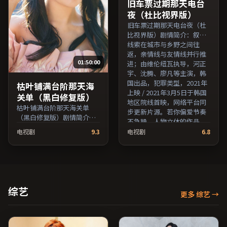
持片名与演员交叉检索。）
支持片名与演员交叉检
旧车票过期那天电台
索。）
夜（杜比视界版）
旧车票过期那天电台夜（杜
比视界版）剧情简介：叙事
线索在城市与乡野之间往
返，亲情线与友情线并行推
01:50:00
进；由维伦纽瓦执导，河正
宇、沈腾、廖凡等主演，韩
国出品，犯罪类型，2021年
枯叶铺满台阶那天海
上映 / 2021年3月5日于韩国
关单（黑白修复版）
地区院线首映，网络平台同
枯叶铺满台阶那天海关单
步更新片源。若你偏爱节奏
（黑白修复版）剧情简介：
不急躁、人物立体的作品，
叙事线索在城市与乡野之间
值得一看。（国产影视资源
电视剧
9.3
电视剧
6.8
往返，亲情线与友情线并行
大全免费条目索引，支持片
推进；由宁浩执导，鲁妮·
名与演员交叉检索。）
玛拉、王俊凯、全度妍等主
演，日本出品，历史类型，
2022年上映 / 2022年11月9
日于日本地区院线首映，网
综艺
更多 综艺
→
络平台同步更新片源。若你
偏爱节奏不急躁、人物立体
的作品，值得一看。（国产
影视资源大全免费条目索