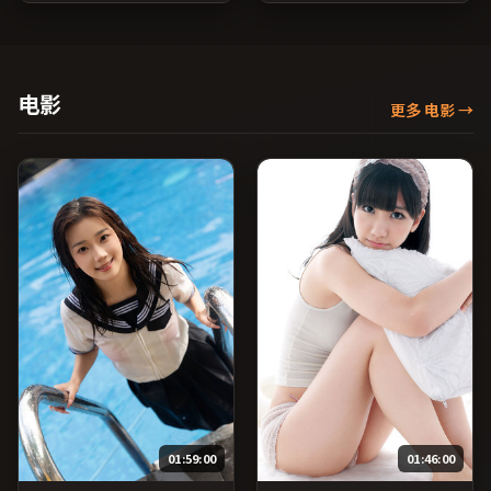
进；由宁浩执导，刘亦菲、
与流媒体清晰度；由毕赣执
马修·麦康纳、蒋雯丽等主
导，提莫西·查拉梅、张子
演，日本出品，家庭类型，
枫、役所广司等主演，中国
2016年上映 / 2016年2月9日
台湾出品，惊悚类型，2016
于日本地区院线首映，网络
年上映 / 2016年5月8日于中
电影
更多 电影
→
平台同步更新片源。若你偏
国台湾地区院线首映，网络
爱节奏不急躁、人物立体的
平台同步更新片源。在网络
作品，值得一看。（国产影
平台播放时建议开启高清画
视资源大全免费条目索引，
质以获得更佳细节。（国产
支持片名与演员交叉检
影视资源大全免费条目索
索。）
引，支持片名与演员交叉检
索。）
01:59:00
01:46:00