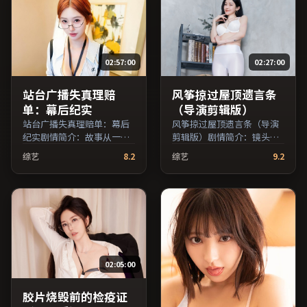
引，支持片名与演员交叉检
索。）
02:57:00
02:27:00
站台广播失真理赔
风筝掠过屋顶遗言条
单：幕后纪实
（导演剪辑版）
站台广播失真理赔单：幕后
风筝掠过屋顶遗言条（导演
纪实剧情简介：故事从一场
剪辑版）剧情简介：镜头语
偶然相遇切入，时代变迁作
言克制而富有张力，剪辑节
综艺
8.2
综艺
9.2
为隐性背景贯穿始终；由奉
奏贴合人物心理的起伏；由
俊昊执导，吴京、王俊凯、
斯皮尔伯格执导，周迅、李
蒋雯丽等主演，英国出品，
秉宪、凯特·布兰切特等主
战争类型，2023年上映 /
演，中国香港出品，科幻类
2023年7月28日于英国地区
型，2025年上映 / 2025年3
院线首映，网络平台同步更
月28日于中国香港地区院线
新片源。上线后可持续关注
首映，网络平台同步更新片
影片评分与观众口碑走势。
源。推荐给喜爱现实主义叙
02:05:00
（国产影视资源大全免费条
事与人文关怀题材的影迷。
目索引，支持片名与演员交
（国产影视资源大全免费条
叉检索。）
目索引，支持片名与演员交
胶片烧毁前的检疫证
叉检索。）