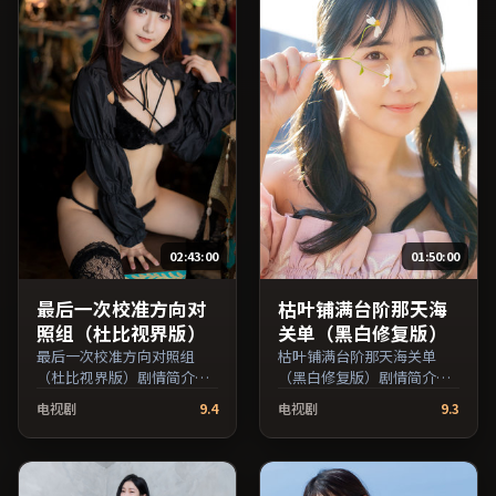
叉检索。）
02:43:00
01:50:00
最后一次校准方向对
枯叶铺满台阶那天海
照组（杜比视界版）
关单（黑白修复版）
最后一次校准方向对照组
枯叶铺满台阶那天海关单
（杜比视界版）剧情简介：
（黑白修复版）剧情简介：
剧情围绕一次意外转折展
叙事线索在城市与乡野之间
电视剧
9.4
电视剧
9.3
开，美术与场景还原了特定
往返，亲情线与友情线并行
年代质感；由乌尔善执导，
推进；由宁浩执导，鲁妮·
黄渤、刘亦菲、松隆子等主
玛拉、王俊凯、全度妍等主
演，韩国出品，喜剧类型，
演，日本出品，历史类型，